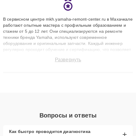
В сервисном центре mkh.yamaha-remont-center.ru в Махачкале
работают опытные мастера с профильным образованием и
стажем от 5 до 12 лет. Они специализируются на ремонте
техники бренда Yamaha, используют современное
оборудование и оригинальные запчасти. Каждый инженер
регулярно проходит обучение и сертификацию, что позволяет
быстро и точноdiagnostikировать поломки и восстанавливать
Развернуть
технику с сохранением гарантии до 3 лет. Наши мастера
решают сложные случаи: от замены матриц и материнских
плат до ремонта после залития и восстановления данных.
Благодаря высокой квалификации и ответственному подходу
клиенты получают быстрый, качественный ремонт и понятные
объяснения по результатам диагностики.
Вопросы и ответы
Как быстро проводится диагностика
+