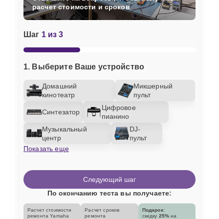
расчет стоимости и сроков
Шаг
1 из 3
1. Выберите Ваше устройство
Домашний
Микшерный
кинотеатр
пульт
Цифровое
Синтезатор
пианино
Музыкальный
DJ-
центр
пульт
Показать еще
Следующий шаг
По окончанию теста вы получаете:
Расчет стоимости
Расчет сроков
Подарок:
ремонта Yamaha
ремонта
скидку
25%
на