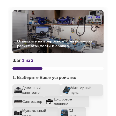
Отвечайте на вопросы, чтобы получить
расчет стоимости и сроков
Шаг
1 из 3
1. Выберите Ваше устройство
Домашний
Микшерный
кинотеатр
пульт
Цифровое
Синтезатор
пианино
Музыкальный
DJ-
центр
пульт