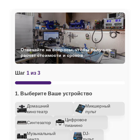
Отвечайте на вопросы, чтобы получить
расчет стоимости и сроков
Шаг
1 из 3
1. Выберите Ваше устройство
Домашний
Микшерный
кинотеатр
пульт
Цифровое
Синтезатор
пианино
Музыкальный
DJ-
центр
пульт