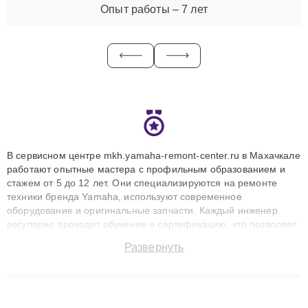
Опыт работы – 7 лет
В сервисном центре mkh.yamaha-remont-center.ru в Махачкале
работают опытные мастера с профильным образованием и
стажем от 5 до 12 лет. Они специализируются на ремонте
техники бренда Yamaha, используют современное
оборудование и оригинальные запчасти. Каждый инженер
регулярно проходит обучение и сертификацию, что позволяет
быстро и точноdiagnostikировать поломки и восстанавливать
Развернуть
технику с сохранением гарантии до 3 лет. Наши мастера
решают сложные случаи: от замены матриц и материнских
плат до ремонта после залития и восстановления данных.
Благодаря высокой квалификации и ответственному подходу
клиенты получают быстрый, качественный ремонт и понятные