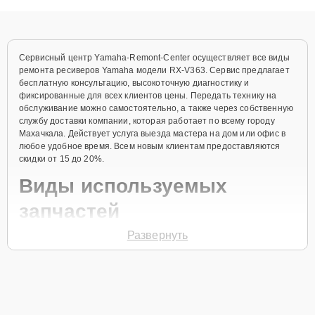
объяснения по результатам диагностики.
Сервисный центр Yamaha-Remont-Center осуществляет все виды
ремонта ресиверов Yamaha модели RX-V363. Сервис предлагает
бесплатную консультацию, высокоточную диагностику и
фиксированные для всех клиентов цены. Передать технику на
обслуживание можно самостоятельно, а также через собственную
службу доставки компании, которая работает по всему городу
Махачкала. Действует услуга выезда мастера на дом или офис в
любое удобное время. Всем новым клиентам предоставляются
скидки от 15 до 20%.
Виды используемых
запчастей
Развернуть
Для ремонта ресивера модели RX-V363 предлагаются как
оригинальные комплектующие бренда Yamaha, так и
качественные аналоги фирменных деталей. Выбор варианта
запчастей или качества аналогичных комплектующих всегда
остается за клиентом.
Как определиться с выбором запчастей: