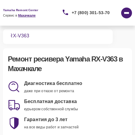
Yamaha Remont Center
+7 (800) 301-53-70
Сервис в 
Махачкале
ров
RX-V363
Ремонт
ресивера Yamaha RX-V363
в
Махачкале
Диагностика бесплатно
даже при отказе от ремонта
Бесплатная доставка
курьером собственной службы
Гарантия до 3 лет
на все виды работ и запчастей