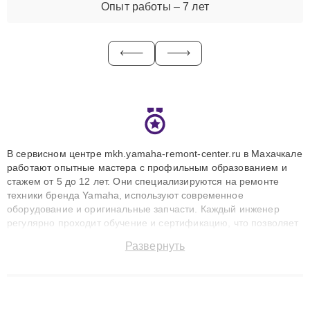
Опыт работы – 7 лет
В сервисном центре mkh.yamaha-remont-center.ru в Махачкале
работают опытные мастера с профильным образованием и
стажем от 5 до 12 лет. Они специализируются на ремонте
техники бренда Yamaha, используют современное
оборудование и оригинальные запчасти. Каждый инженер
регулярно проходит обучение и сертификацию, что позволяет
быстро и точноdiagnostikировать поломки и восстанавливать
Развернуть
технику с сохранением гарантии до 3 лет. Наши мастера
решают сложные случаи: от замены матриц и материнских
плат до ремонта после залития и восстановления данных.
Благодаря высокой квалификации и ответственному подходу
клиенты получают быстрый, качественный ремонт и понятные