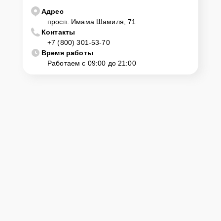
центр
Адрес
просп. Имама Шамиля, 71
Контакты
Клиент может самостоятельно привезти устройство на
+7 (800) 301-53-70
диагностику и ремонт. Для этого нужно позвонить по телефону
горячей линии или оставить заявку, согласовать удобное время и
Время работы
подъехать по адресу: г. Махачкала, просп. Имама Шамиля, 71.
Работаем с 09:00 до 21:00
Ответственность за
технику
Сервисный центр Yamaha-Remont-Center несет полную
ответственность за сохранность техники и безопасность личных
данных на ремонтируемых устройствах клиентов, в соответствии с
действующим законодательством Российской Федерации.
Как начать ремонт
Для запуска процесса ремонта ресивера Yamaha RX-V363 нужно
просто оставить
Заявку на сайте
или позвонить телефону горячей
линии: +7 (800) 301-53-70. Наши специалисты оперативно
проконсультируют по всем необходимым вопросам, запишут на
диагностику, подскажут с вариантами курьерской доставки или