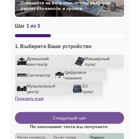
Отвечайте на вопросы, чтобы получить
расчет стоимости и сроков
Шаг
1 из 3
1. Выберите Ваше устройство
Домашний
Микшерный
кинотеатр
пульт
Цифровое
Синтезатор
пианино
Музыкальный
DJ-
центр
пульт
Показать еще
Следующий шаг
По окончанию теста вы получаете:
Расчет стоимости
Расчет сроков
Подарок: