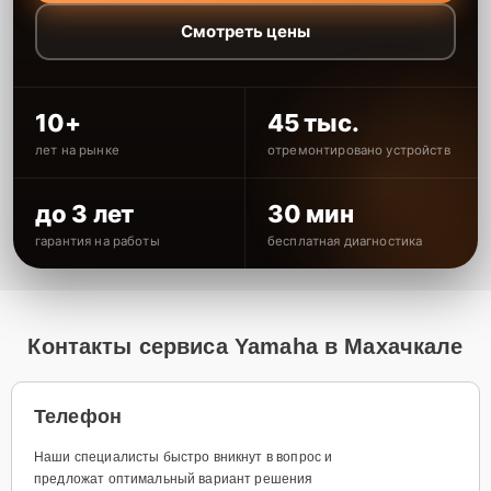
Смотреть цены
10+
45 тыс.
лет на рынке
отремонтировано устройств
до 3 лет
30 мин
гарантия на работы
бесплатная диагностика
Контакты сервиса Yamaha в Махачкале
Телефон
Наши специалисты быстро вникнут в вопрос и
предложат оптимальный вариант решения