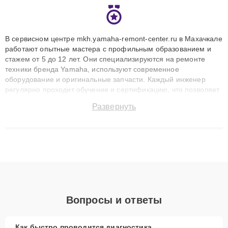
В сервисном центре mkh.yamaha-remont-center.ru в Махачкале
работают опытные мастера с профильным образованием и
стажем от 5 до 12 лет. Они специализируются на ремонте
техники бренда Yamaha, используют современное
оборудование и оригинальные запчасти. Каждый инженер
регулярно проходит обучение и сертификацию, что позволяет
быстро и точноdiagnostikировать поломки и восстанавливать
Развернуть
технику с сохранением гарантии до 3 лет. Наши мастера
решают сложные случаи: от замены матриц и материнских
плат до ремонта после залития и восстановления данных.
Благодаря высокой квалификации и ответственному подходу
клиенты получают быстрый, качественный ремонт и понятные
объяснения по результатам диагностики.
Вопросы и ответы
Как быстро проводится диагностика