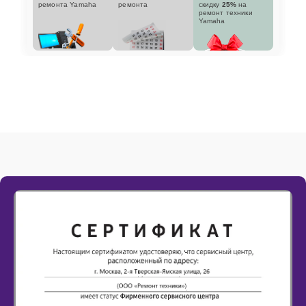
ремонта Yamaha
ремонта
скидку
25%
на
ремонт техники
Yamaha