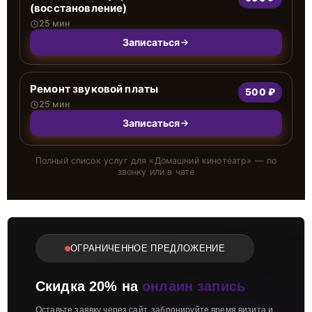
(восстановление)
25 мин
Записаться
Ремонт звуковой платы
500 ₽
25 мин
Записаться
Полный список услуг для «
Домашний кинотеатр
» — по
звонку или в чате
ОГРАНИЧЕННОЕ ПРЕДЛОЖЕНИЕ
Скидка 20% на
онлаин запись
Оставьте заявку через сайт, забронируйте время визита и