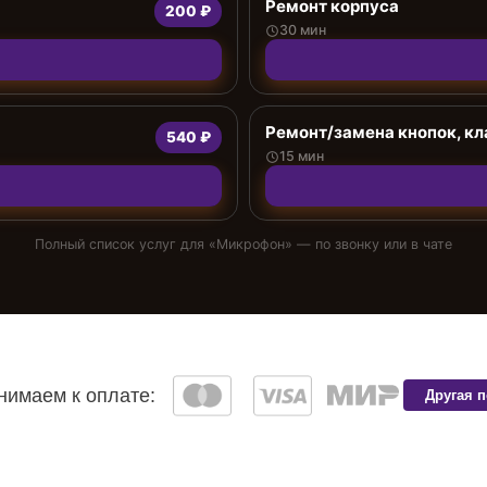
Ремонт корпуса
200 ₽
30 мин
Ремонт/замена кнопок, к
540 ₽
15 мин
Полный список услуг для «
Микрофон
» — по звонку или в чате
имаем к оплате:
Другая 