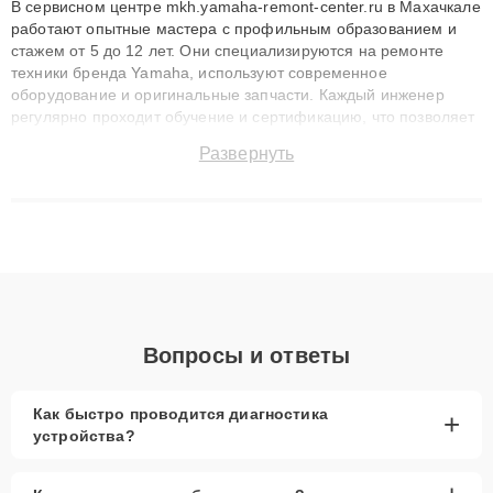
В сервисном центре mkh.yamaha-remont-center.ru в Махачкале
работают опытные мастера с профильным образованием и
стажем от 5 до 12 лет. Они специализируются на ремонте
техники бренда Yamaha, используют современное
оборудование и оригинальные запчасти. Каждый инженер
регулярно проходит обучение и сертификацию, что позволяет
быстро и точноdiagnostikировать поломки и восстанавливать
Развернуть
технику с сохранением гарантии до 3 лет. Наши мастера
решают сложные случаи: от замены матриц и материнских
плат до ремонта после залития и восстановления данных.
Благодаря высокой квалификации и ответственному подходу
клиенты получают быстрый, качественный ремонт и понятные
объяснения по результатам диагностики.
Вопросы и ответы
Как быстро проводится диагностика
+
устройства?