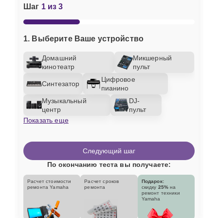
Шаг
1 из 3
1. Выберите Ваше устройство
Домашний
Микшерный
кинотеатр
пульт
Цифровое
Синтезатор
пианино
Музыкальный
DJ-
центр
пульт
Показать еще
Следующий шаг
По окончанию теста вы получаете:
Расчет стоимости
Расчет сроков
Подарок:
ремонта Yamaha
ремонта
скидку
25%
на
ремонт техники
Yamaha