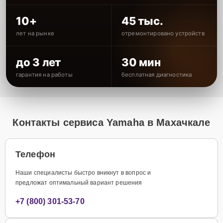
10+
45 тыс.
лет на рынке
отремонтировано устройств
до 3 лет
30 мин
гарантия на работы
бесплатная диагностика
Контакты сервиса Yamaha в Махачкале
Телефон
Наши специалисты быстро вникнут в вопрос и
предложат оптимальный вариант решения
+7 (800) 301-53-70