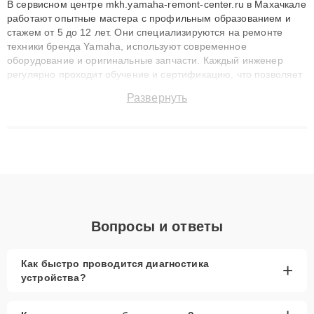
В сервисном центре mkh.yamaha-remont-center.ru в Махачкале
работают опытные мастера с профильным образованием и
стажем от 5 до 12 лет. Они специализируются на ремонте
техники бренда Yamaha, используют современное
оборудование и оригинальные запчасти. Каждый инженер
регулярно проходит обучение и сертификацию, что позволяет
быстро и точноdiagnostikировать поломки и восстанавливать
Развернуть
технику с сохранением гарантии до 3 лет. Наши мастера
решают сложные случаи: от замены матриц и материнских
плат до ремонта после залития и восстановления данных.
Благодаря высокой квалификации и ответственному подходу
клиенты получают быстрый, качественный ремонт и понятные
объяснения по результатам диагностики.
Вопросы и ответы
Как быстро проводится диагностика
+
устройства?