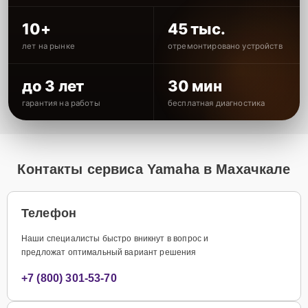
10+
45 тыс.
лет на рынке
отремонтировано устройств
до 3 лет
30 мин
гарантия на работы
бесплатная диагностика
Контакты сервиса Yamaha в Махачкале
Телефон
Наши специалисты быстро вникнут в вопрос и
предложат оптимальный вариант решения
+7 (800) 301-53-70