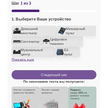
Шаг
1 из 3
1. Выберите Ваше устройство
Домашний
Микшерный
кинотеатр
пульт
Цифровое
Синтезатор
пианино
Музыкальный
DJ-
центр
пульт
Показать еще
Следующий шаг
По окончанию теста вы получаете:
Расчет стоимости
Расчет сроков
Подарок:
ремонта Yamaha
ремонта
скидку
25%
на
ремонт техники
Yamaha