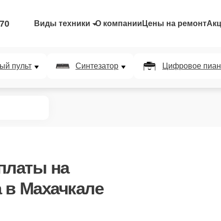
-70
Виды техники
О компании
Цены на ремонт
Ак
ый пульт
Синтезатор
Цифровое пиан
 платы
на
 в Махачкале