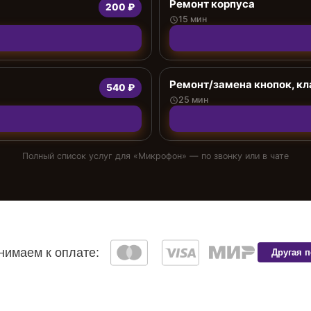
Ремонт корпуса
200 ₽
15 мин
Ремонт/замена кнопок, к
540 ₽
25 мин
Полный список услуг для «
Микрофон
» — по звонку или в чате
имаем к оплате:
Другая 