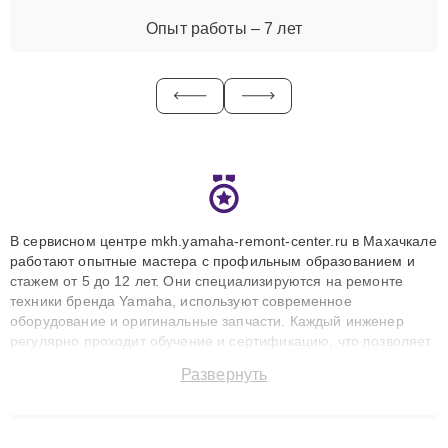
Опыт работы – 7 лет
В сервисном центре mkh.yamaha-remont-center.ru в Махачкале
работают опытные мастера с профильным образованием и
стажем от 5 до 12 лет. Они специализируются на ремонте
техники бренда Yamaha, используют современное
оборудование и оригинальные запчасти. Каждый инженер
регулярно проходит обучение и сертификацию, что позволяет
быстро и точноdiagnostikировать поломки и восстанавливать
Развернуть
технику с сохранением гарантии до 3 лет. Наши мастера
решают сложные случаи: от замены матриц и материнских
плат до ремонта после залития и восстановления данных.
Благодаря высокой квалификации и ответственному подходу