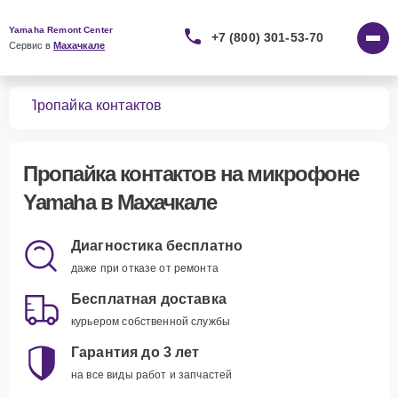
Yamaha Remont Center
+7 (800) 301-53-70
Сервис в 
Махачкале
нов
Пропайка контактов
Пропайка контактов
на микрофоне
Yamaha в Махачкале
Диагностика бесплатно
даже при отказе от ремонта
Бесплатная доставка
курьером собственной службы
Гарантия до 3 лет
на все виды работ и запчастей