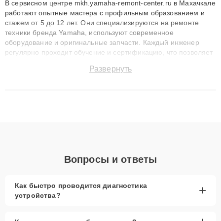
В сервисном центре mkh.yamaha-remont-center.ru в Махачкале
работают опытные мастера с профильным образованием и
стажем от 5 до 12 лет. Они специализируются на ремонте
техники бренда Yamaha, используют современное
оборудование и оригинальные запчасти. Каждый инженер
регулярно проходит обучение и сертификацию, что позволяет
быстро и точноdiagnostikировать поломки и восстанавливать
Развернуть
технику с сохранением гарантии до 3 лет. Наши мастера
решают сложные случаи: от замены матриц и материнских
плат до ремонта после залития и восстановления данных.
Благодаря высокой квалификации и ответственному подходу
клиенты получают быстрый, качественный ремонт и понятные
объяснения по результатам диагностики.
Вопросы и ответы
Как быстро проводится диагностика
+
устройства?