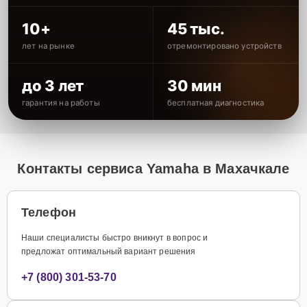
10+
45 тыс.
лет на рынке
отремонтировано устройств
до 3 лет
30 мин
гарантия на работы
бесплатная диагностика
Контакты сервиса Yamaha в Махачкале
Телефон
Наши специалисты быстро вникнут в вопрос и
предложат оптимальный вариант решения
+7 (800) 301-53-70