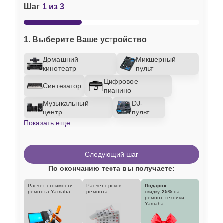
Шаг
1 из 3
1. Выберите Ваше устройство
Домашний
Микшерный
кинотеатр
пульт
Цифровое
Синтезатор
пианино
Музыкальный
DJ-
центр
пульт
Показать еще
Следующий шаг
По окончанию теста вы получаете:
Расчет стоимости
Расчет сроков
Подарок:
ремонта Yamaha
ремонта
скидку
25%
на
ремонт техники
Yamaha