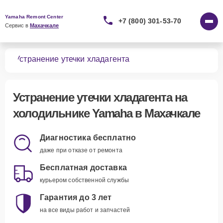
Yamaha Remont Center
+7 (800) 301-53-70
Сервис в 
Махачкале
ков
Устранение утечки хладагента
Устранение утечки хладагента
на
холодильнике Yamaha в Махачкале
Диагностика бесплатно
даже при отказе от ремонта
Бесплатная доставка
курьером собственной службы
Гарантия до 3 лет
на все виды работ и запчастей