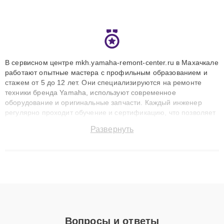
В сервисном центре mkh.yamaha-remont-center.ru в Махачкале
работают опытные мастера с профильным образованием и
стажем от 5 до 12 лет. Они специализируются на ремонте
техники бренда Yamaha, используют современное
оборудование и оригинальные запчасти. Каждый инженер
регулярно проходит обучение и сертификацию, что позволяет
быстро и точноdiagnostikировать поломки и восстанавливать
Развернуть
технику с сохранением гарантии до 3 лет. Наши мастера
решают сложные случаи: от замены матриц и материнских
плат до ремонта после залития и восстановления данных.
Благодаря высокой квалификации и ответственному подходу
клиенты получают быстрый, качественный ремонт и понятные
объяснения по результатам диагностики.
Вопросы и ответы