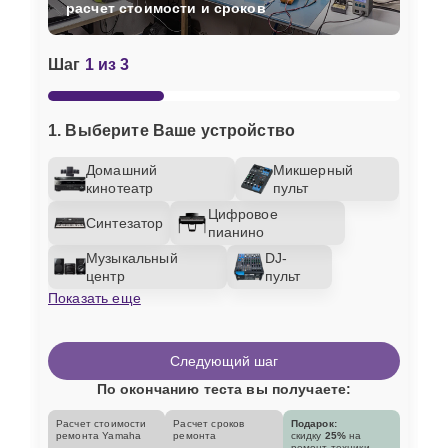
расчет стоимости и сроков
Шаг
1 из 3
1. Выберите Ваше устройство
Домашний
Микшерный
кинотеатр
пульт
Цифровое
Синтезатор
пианино
Музыкальный
DJ-
центр
пульт
Показать еще
Следующий шаг
По окончанию теста вы получаете:
Расчет стоимости
Расчет сроков
Подарок:
ремонта Yamaha
ремонта
скидку
25%
на
ремонт техники