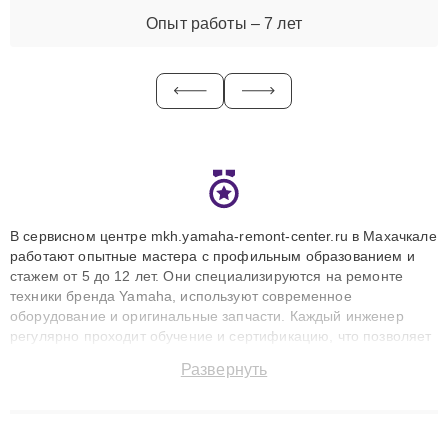
Опыт работы – 7 лет
В сервисном центре mkh.yamaha-remont-center.ru в Махачкале
работают опытные мастера с профильным образованием и
стажем от 5 до 12 лет. Они специализируются на ремонте
техники бренда Yamaha, используют современное
оборудование и оригинальные запчасти. Каждый инженер
регулярно проходит обучение и сертификацию, что позволяет
быстро и точноdiagnostikировать поломки и восстанавливать
Развернуть
технику с сохранением гарантии до 3 лет. Наши мастера
решают сложные случаи: от замены матриц и материнских
плат до ремонта после залития и восстановления данных.
Благодаря высокой квалификации и ответственному подходу