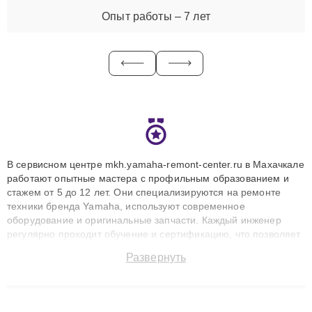
Опыт работы – 7 лет
В сервисном центре mkh.yamaha-remont-center.ru в Махачкале
работают опытные мастера с профильным образованием и
стажем от 5 до 12 лет. Они специализируются на ремонте
техники бренда Yamaha, используют современное
оборудование и оригинальные запчасти. Каждый инженер
регулярно проходит обучение и сертификацию, что позволяет
быстро и точноdiagnostikировать поломки и восстанавливать
Развернуть
технику с сохранением гарантии до 3 лет. Наши мастера
решают сложные случаи: от замены матриц и материнских
плат до ремонта после залития и восстановления данных.
Благодаря высокой квалификации и ответственному подходу