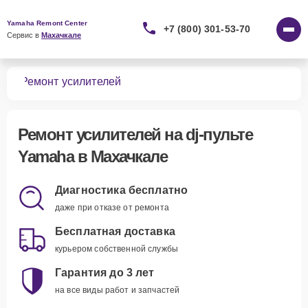
Yamaha Remont Center
+7 (800) 301-53-70
Сервис в 
Махачкале
тов
Ремонт усилителей
Ремонт усилителей
на dj-пульте
Yamaha в Махачкале
Диагностика бесплатно
даже при отказе от ремонта
Бесплатная доставка
курьером собственной службы
Гарантия до 3 лет
на все виды работ и запчастей