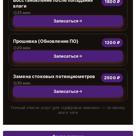
Восстановление после попадания
1800 ₽
влаги
25 мин
Записаться
Прошивка (Обновление ПО)
1200 ₽
20 мин
Записаться
Замена стоковых потенциометров
2500 ₽
30 мин
Записаться
Полный список услуг для «
Цифровое пианино
» — по звонку
или в чате