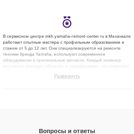
В сервисном центре mkh.yamaha-remont-center.ru в Махачкале
работают опытные мастера с профильным образованием и
стажем от 5 до 12 лет. Они специализируются на ремонте
техники бренда Yamaha, используют современное
оборудование и оригинальные запчасти. Каждый инженер
регулярно проходит обучение и сертификацию, что позволяет
быстро и точноdiagnostikировать поломки и восстанавливать
Развернуть
технику с сохранением гарантии до 3 лет. Наши мастера
решают сложные случаи: от замены матриц и материнских
плат до ремонта после залития и восстановления данных.
Благодаря высокой квалификации и ответственному подходу
клиенты получают быстрый, качественный ремонт и понятные
объяснения по результатам диагностики.
Вопросы и ответы