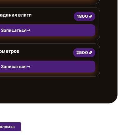
адания влаги
1800 ₽
Записаться
ометров
2500 ₽
Записаться
поломка