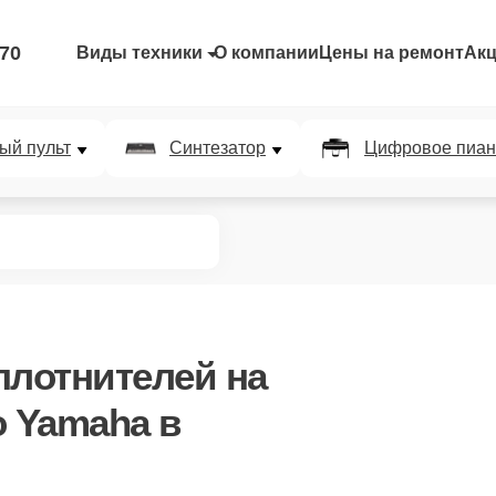
-70
Виды техники
О компании
Цены на ремонт
Ак
ый пульт
Синтезатор
Цифровое пиан
плотнителей
на
 Yamaha в