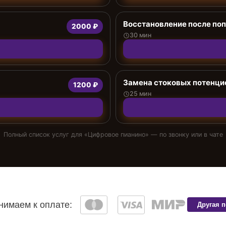
Восстановление после поп
2000 ₽
30 мин
Замена стоковых потенци
1200 ₽
25 мин
Полный список услуг для «
Цифровое пианино
» — по звонку или в чате
имаем к оплате:
Другая 