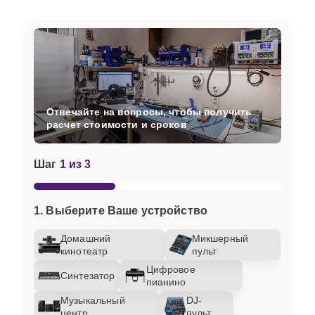
Отвечайте на вопросы, чтобы получить
расчет стоимости и сроков
Шаг
1 из 3
1. Выберите Ваше устройство
Домашний
Микшерный
кинотеатр
пульт
Цифровое
Синтезатор
пианино
Музыкальный
DJ-
центр
пульт