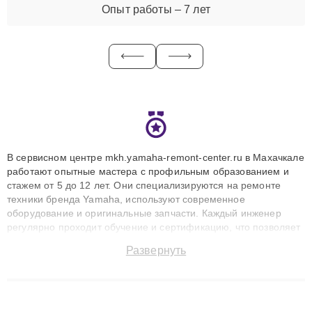
Опыт работы – 7 лет
В сервисном центре mkh.yamaha-remont-center.ru в Махачкале
работают опытные мастера с профильным образованием и
стажем от 5 до 12 лет. Они специализируются на ремонте
техники бренда Yamaha, используют современное
оборудование и оригинальные запчасти. Каждый инженер
регулярно проходит обучение и сертификацию, что позволяет
быстро и точноdiagnostikировать поломки и восстанавливать
Развернуть
технику с сохранением гарантии до 3 лет. Наши мастера
решают сложные случаи: от замены матриц и материнских
плат до ремонта после залития и восстановления данных.
Благодаря высокой квалификации и ответственному подходу
клиенты получают быстрый, качественный ремонт и понятные