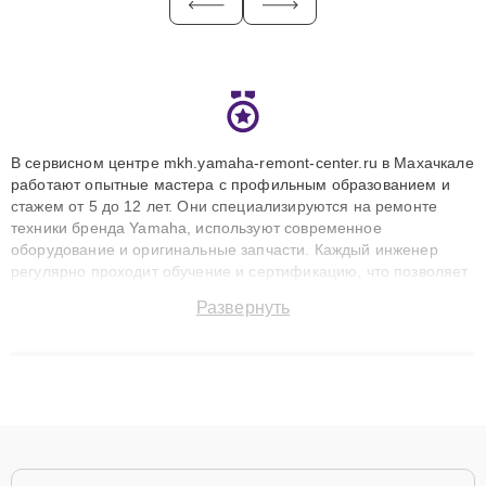
В сервисном центре mkh.yamaha-remont-center.ru в Махачкале
работают опытные мастера с профильным образованием и
стажем от 5 до 12 лет. Они специализируются на ремонте
техники бренда Yamaha, используют современное
оборудование и оригинальные запчасти. Каждый инженер
регулярно проходит обучение и сертификацию, что позволяет
быстро и точноdiagnostikировать поломки и восстанавливать
Развернуть
технику с сохранением гарантии до 3 лет. Наши мастера
решают сложные случаи: от замены матриц и материнских
плат до ремонта после залития и восстановления данных.
Благодаря высокой квалификации и ответственному подходу
клиенты получают быстрый, качественный ремонт и понятные
объяснения по результатам диагностики.