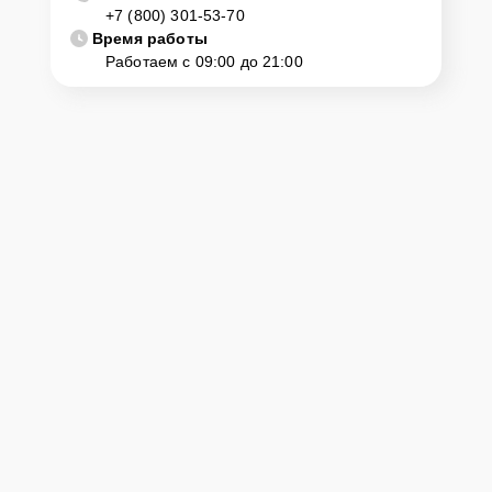
+7 (800) 301-53-70
диагностику и ремонт. Для этого нужно позвонить по телефону
горячей линии или оставить заявку, согласовать удобное время и
Время работы
подъехать по адресу: г. Махачкала, просп. Имама Шамиля, 71.
Работаем с 09:00 до 21:00
Ответственность за
технику
Сервисный центр Yamaha-Remont-Center несет полную
ответственность за сохранность техники и безопасность личных
данных на ремонтируемых устройствах клиентов, в соответствии с
действующим законодательством Российской Федерации.
Как начать ремонт
Для запуска процесса ремонта цифрового пианино Yamaha P-125
нужно просто оставить
Заявку на сайте
или позвонить телефону
горячей линии: +7 (800) 301-53-70. Наши специалисты оперативно
проконсультируют по всем необходимым вопросам, запишут на
диагностику, подскажут с вариантами курьерской доставки или
оформят выезд мастера в удобное время и место.