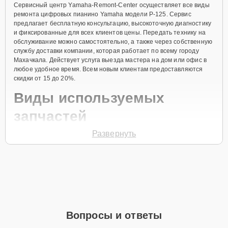
Сервисный центр Yamaha-Remont-Center осуществляет все виды
ремонта цифровых пианино Yamaha модели P-125. Сервис
предлагает бесплатную консультацию, высокоточную диагностику
и фиксированные для всех клиентов цены. Передать технику на
обслуживание можно самостоятельно, а также через собственную
службу доставки компании, которая работает по всему городу
Махачкала. Действует услуга выезда мастера на дом или офис в
любое удобное время. Всем новым клиентам предоставляются
скидки от 15 до 20%.
Виды используемых
запчастей
Развернуть
Для ремонта цифрового пианино модели P-125 предлагаются как
оригинальные комплектующие бренда Yamaha, так и
качественные аналоги фирменных деталей. Выбор варианта
запчастей или качества аналогичных комплектующих всегда
остается за клиентом.
Как определиться с выбором запчастей:
Если устройство свежей модели и есть планы на
Вопросы и ответы
активное использование устройства дольше