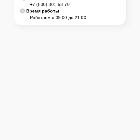
+7 (800) 301-53-70
диагностику и ремонт. Для этого нужно позвонить по телефону
горячей линии или оставить заявку, согласовать удобное время и
Время работы
подъехать по адресу: г. Махачкала, просп. Имама Шамиля, 71.
Работаем с 09:00 до 21:00
Ответственность за
технику
Сервисный центр Yamaha-Remont-Center несет полную
ответственность за сохранность техники и безопасность личных
данных на ремонтируемых устройствах клиентов, в соответствии с
действующим законодательством Российской Федерации.
Как начать ремонт
Для запуска процесса ремонта цифрового пианино Yamaha P-115
нужно просто оставить
Заявку на сайте
или позвонить телефону
горячей линии: +7 (800) 301-53-70. Наши специалисты оперативно
проконсультируют по всем необходимым вопросам, запишут на
диагностику, подскажут с вариантами курьерской доставки или
оформят выезд мастера в удобное время и место.