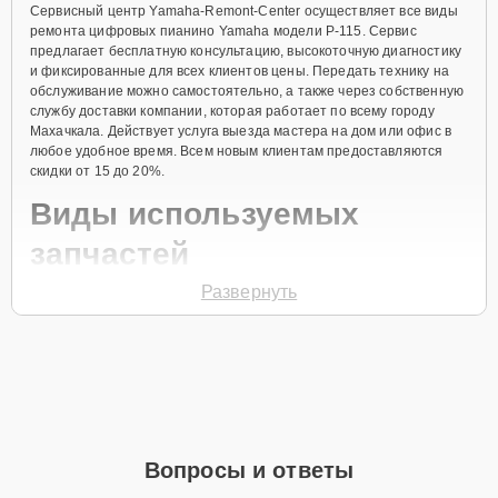
Сервисный центр Yamaha-Remont-Center осуществляет все виды
ремонта цифровых пианино Yamaha модели P-115. Сервис
предлагает бесплатную консультацию, высокоточную диагностику
и фиксированные для всех клиентов цены. Передать технику на
обслуживание можно самостоятельно, а также через собственную
службу доставки компании, которая работает по всему городу
Махачкала. Действует услуга выезда мастера на дом или офис в
любое удобное время. Всем новым клиентам предоставляются
скидки от 15 до 20%.
Виды используемых
запчастей
Развернуть
Для ремонта цифрового пианино модели P-115 предлагаются как
оригинальные комплектующие бренда Yamaha, так и
качественные аналоги фирменных деталей. Выбор варианта
запчастей или качества аналогичных комплектующих всегда
остается за клиентом.
Как определиться с выбором запчастей:
Если устройство свежей модели и есть планы на
Вопросы и ответы
активное использование устройства дольше