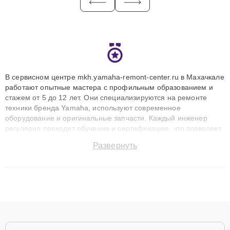
В сервисном центре mkh.yamaha-remont-center.ru в Махачкале
работают опытные мастера с профильным образованием и
стажем от 5 до 12 лет. Они специализируются на ремонте
техники бренда Yamaha, используют современное
оборудование и оригинальные запчасти. Каждый инженер
регулярно проходит обучение и сертификацию, что позволяет
быстро и точноdiagnostikировать поломки и восстанавливать
Развернуть
технику с сохранением гарантии до 3 лет. Наши мастера
решают сложные случаи: от замены матриц и материнских
плат до ремонта после залития и восстановления данных.
Благодаря высокой квалификации и ответственному подходу
клиенты получают быстрый, качественный ремонт и понятные
объяснения по результатам диагностики.