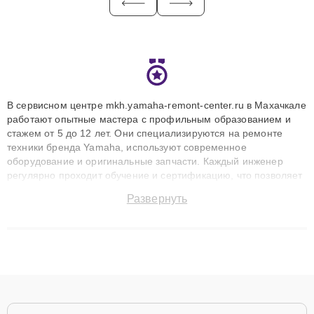
В сервисном центре mkh.yamaha-remont-center.ru в Махачкале
работают опытные мастера с профильным образованием и
стажем от 5 до 12 лет. Они специализируются на ремонте
техники бренда Yamaha, используют современное
оборудование и оригинальные запчасти. Каждый инженер
регулярно проходит обучение и сертификацию, что позволяет
быстро и точноdiagnostikировать поломки и восстанавливать
Развернуть
технику с сохранением гарантии до 3 лет. Наши мастера
решают сложные случаи: от замены матриц и материнских
плат до ремонта после залития и восстановления данных.
Благодаря высокой квалификации и ответственному подходу
клиенты получают быстрый, качественный ремонт и понятные
объяснения по результатам диагностики.