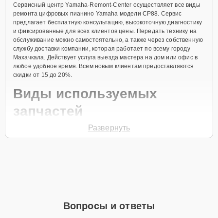
Сервисный центр Yamaha-Remont-Center осуществляет все виды
ремонта цифровых пианино Yamaha модели CP88. Сервис
предлагает бесплатную консультацию, высокоточную диагностику
и фиксированные для всех клиентов цены. Передать технику на
обслуживание можно самостоятельно, а также через собственную
службу доставки компании, которая работает по всему городу
Махачкала. Действует услуга выезда мастера на дом или офис в
любое удобное время. Всем новым клиентам предоставляются
скидки от 15 до 20%.
Виды используемых
запчастей
Развернуть
Для ремонта цифрового пианино модели CP88 предлагаются как
оригинальные комплектующие бренда Yamaha, так и
качественные аналоги фирменных деталей. Выбор варианта
запчастей или качества аналогичных комплектующих всегда
остается за клиентом.
Как определиться с выбором запчастей:
Если устройство свежей модели и есть планы на
Вопросы и ответы
активное использование устройства дольше