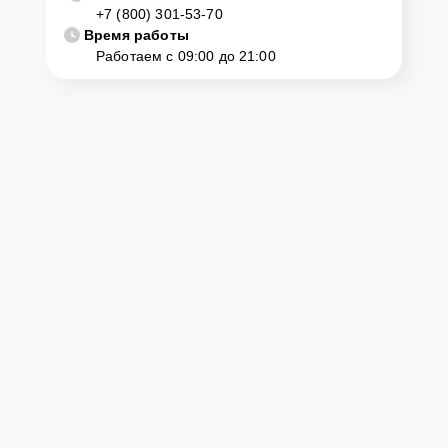
+7 (800) 301-53-70
диагностику и ремонт. Для этого нужно позвонить по телефону
горячей линии или оставить заявку, согласовать удобное время и
Время работы
подъехать по адресу: г. Махачкала, просп. Имама Шамиля, 71.
Работаем с 09:00 до 21:00
Ответственность за
технику
Сервисный центр Yamaha-Remont-Center несет полную
ответственность за сохранность техники и безопасность личных
данных на ремонтируемых устройствах клиентов, в соответствии с
действующим законодательством Российской Федерации.
Как начать ремонт
Для запуска процесса ремонта цифрового пианино Yamaha CP88
нужно просто оставить
Заявку на сайте
или позвонить телефону
горячей линии: +7 (800) 301-53-70. Наши специалисты оперативно
проконсультируют по всем необходимым вопросам, запишут на
диагностику, подскажут с вариантами курьерской доставки или
оформят выезд мастера в удобное время и место.