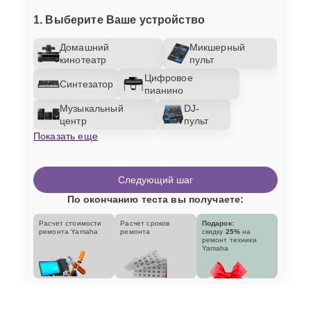
1. Выберите Ваше устройство
Домашний
Микшерный
кинотеатр
пульт
Цифровое
Синтезатор
пианино
Музыкальный
DJ-
центр
пульт
Показать еще
Следующий шаг
По окончанию теста вы получаете:
Расчет стоимости
Расчет сроков
Подарок:
ремонта Yamaha
ремонта
скидку
25%
на
ремонт техники
Yamaha