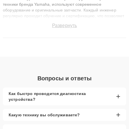
техники бренда Yamaha, используют современное
оборудование и оригинальные запчасти. Каждый инженер
регулярно проходит обучение и сертификацию, что позволяет
быстро и точноdiagnostikировать поломки и восстанавливать
Развернуть
технику с сохранением гарантии до 3 лет. Наши мастера
решают сложные случаи: от замены матриц и материнских
плат до ремонта после залития и восстановления данных.
Благодаря высокой квалификации и ответственному подходу
клиенты получают быстрый, качественный ремонт и понятные
объяснения по результатам диагностики.
Вопросы и ответы
Как быстро проводится диагностика
+
устройства?
+
Какую технику вы обслуживаете?