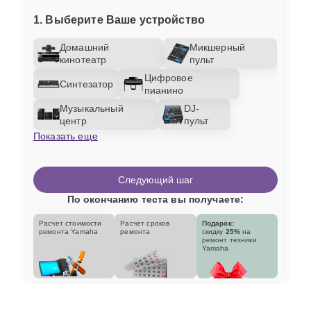
1. Выберите Ваше устройство
Домашний
Микшерный
кинотеатр
пульт
Цифровое
Синтезатор
пианино
Музыкальный
DJ-
центр
пульт
Показать еще
Следующий шаг
По окончанию теста вы получаете:
Расчет стоимости
Расчет сроков
Подарок:
ремонта Yamaha
ремонта
скидку
25%
на
ремонт техники
Yamaha