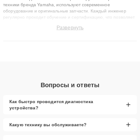
техники бренда Yamaha, используют современное
оборудование и оригинальные запчасти. Каждый инженер
регулярно проходит обучение и сертификацию, что позволяет
быстро и точноdiagnostikировать поломки и восстанавливать
Развернуть
технику с сохранением гарантии до 3 лет. Наши мастера
решают сложные случаи: от замены матриц и материнских
плат до ремонта после залития и восстановления данных.
Благодаря высокой квалификации и ответственному подходу
клиенты получают быстрый, качественный ремонт и понятные
объяснения по результатам диагностики.
Вопросы и ответы
Как быстро проводится диагностика
+
устройства?
+
Какую технику вы обслуживаете?