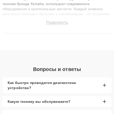
техники бренда Yamaha, используют современное
оборудование и оригинальные запчасти. Каждый инженер
регулярно проходит обучение и сертификацию, что позволяет
быстро и точноdiagnostikировать поломки и восстанавливать
Развернуть
технику с сохранением гарантии до 3 лет. Наши мастера
решают сложные случаи: от замены матриц и материнских
плат до ремонта после залития и восстановления данных.
Благодаря высокой квалификации и ответственному подходу
клиенты получают быстрый, качественный ремонт и понятные
объяснения по результатам диагностики.
Вопросы и ответы
Как быстро проводится диагностика
+
устройства?
+
Какую технику вы обслуживаете?