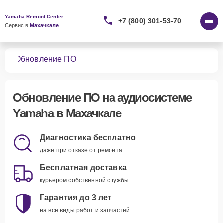
Yamaha Remont Center
+7 (800) 301-53-70
Сервис в 
Махачкале
тем
Обновление ПО
Обновление ПО
на аудиосистеме
Yamaha в Махачкале
Диагностика бесплатно
даже при отказе от ремонта
Бесплатная доставка
курьером собственной службы
Гарантия до 3 лет
на все виды работ и запчастей