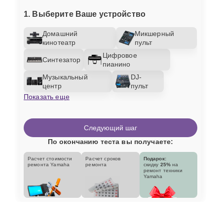
1. Выберите Ваше устройство
Домашний
Микшерный
кинотеатр
пульт
Цифровое
Синтезатор
пианино
Музыкальный
DJ-
центр
пульт
Показать еще
Следующий шаг
По окончанию теста вы получаете:
Расчет стоимости
Расчет сроков
Подарок:
ремонта Yamaha
ремонта
скидку
25%
на
ремонт техники
Yamaha