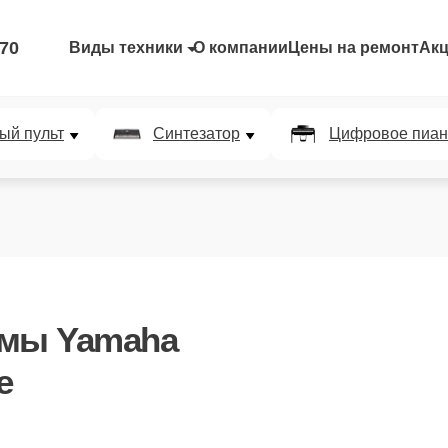
-70
Виды техники
О компании
Цены на ремонт
Ак
ый пульт
Синтезатор
Цифровое пиан
емы Yamaha
е