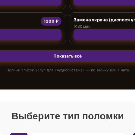
Замена экрана (дисплея у
1200 ₽
30 мин
Показать всё
Полный список услуг для «
Аудиосистема
» — по звонку или в чате
Выберите тип поломки