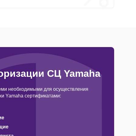
оризации СЦ Yamaha
еми необходимыми для осуществления
ки Yamaha сертификатами:
ие
щие
алиста