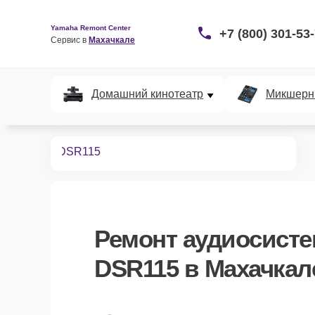
Yamaha Remont Center
+7 (800) 301-53
Сервис в 
Махачкале
Домашний кинотеатр
Микшерн
диосистем
DSR115
Ремонт
аудиосист
DSR115
в Махачкал