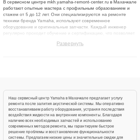
В сервисном центре mkh.yamaha-remont-center.ru в Махачкале
работают опытные мастера с профильным образованием и
стажем от 5 до 12 лет. Они специализируются на ремонте
техники бренда Yamaha, используют современное
оборудование и оригинальные запчасти. Каждый инженер
регулярно проходит обучение и сертификацию, что позволяет
быстро и точноdiagnostikировать поломки и восстанавливать
Развернуть
технику с сохранением гарантии до 3 лет. Наши мастера
решают сложные случаи: от замены матриц и материнских
плат до ремонта после залития и восстановления данных.
Благодаря высокой квалификации и ответственному подходу
клиенты получают быстрый, качественный ремонт и понятные
объяснения по результатам диагностики.
Наш сервисный центр Yamaha в Махачкале предлагает услугу
ремонта после залития акустической системы. Мы оперативно
восстанавливаем работу оборудования, устраняя последствия
воздействия жидкости на внутренние компоненты. Благодаря
наличию всех необходимых запчастей и использованию
современных методов ремонта, мы гарантируем быстрое
решение проблемы и восстановление функциональности
системы. Предлагаем низкие цены и значительные скидки для