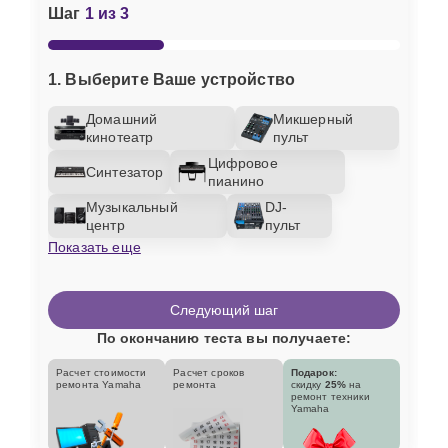
Шаг
1 из 3
1. Выберите Ваше устройство
Домашний
Микшерный
кинотеатр
пульт
Цифровое
Синтезатор
пианино
Музыкальный
DJ-
центр
пульт
Показать еще
Следующий шаг
По окончанию теста вы получаете:
Расчет стоимости
Расчет сроков
Подарок:
ремонта Yamaha
ремонта
скидку
25%
на
ремонт техники
Yamaha