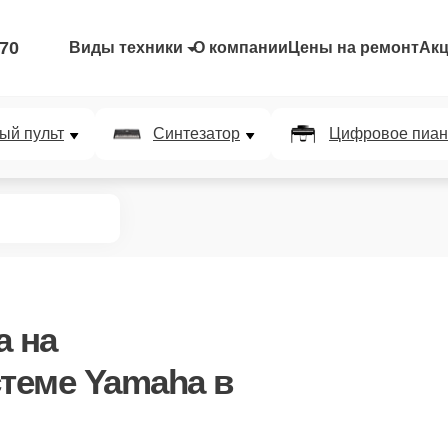
-70
Виды техники
О компании
Цены на ремонт
Ак
ый пульт
Синтезатор
Цифровое пиан
а
на
стеме Yamaha в