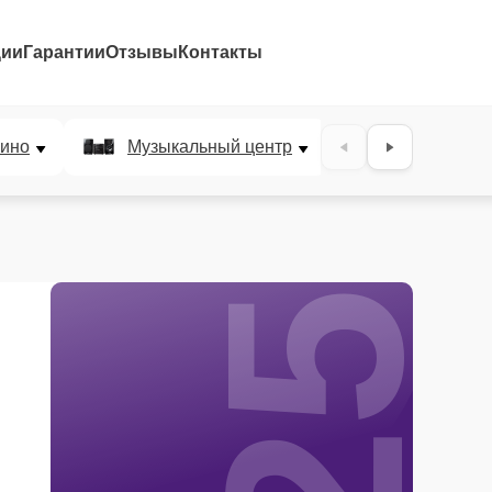
ции
Гарантии
Отзывы
Контакты
25%
ино
Музыкальный центр
DJ-пульт